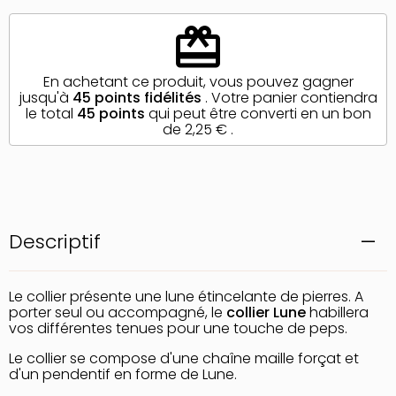
redeem
En achetant ce produit, vous pouvez gagner
jusqu'à
45
points fidélités
. Votre panier contiendra
le total
45
points
qui peut être converti en un bon
de
2,25 €
.
Descriptif
Le collier présente une lune étincelante de pierres. A
porter seul ou accompagné, le
collier Lune
habillera
vos différentes tenues pour une touche de peps.
Le collier se compose d'une chaîne maille forçat et
d'un pendentif en forme de Lune.