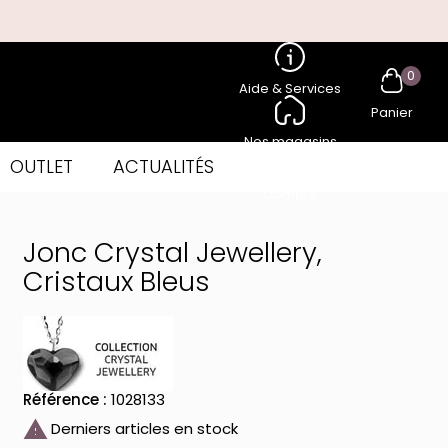
0
Aide & Services
Panier
Nos magasins
OUTLET
ACTUALITÉS
Compte
Jonc Crystal Jewellery,
Cristaux Bleus
Référence :
1028133

Derniers articles en stock